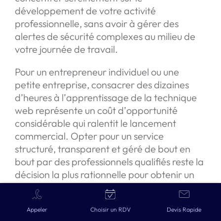
développement de votre activité
professionnelle, sans avoir à gérer des
alertes de sécurité complexes au milieu de
votre journée de travail.
Pour un entrepreneur individuel ou une
petite entreprise, consacrer des dizaines
d’heures à l’apprentissage de la technique
web représente un coût d’opportunité
considérable qui ralentit le lancement
commercial. Opter pour un service
structuré, transparent et géré de bout en
bout par des professionnels qualifiés reste la
décision la plus rationnelle pour obtenir un
outil de prospection performant dès les
premiers jours d’activité de l’entreprise.
Devis gratuit en 2 min →
Appeler
Choisir un RDV
Devis Rapide