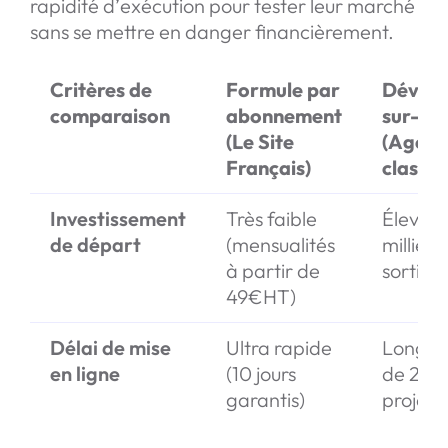
rapidité d’exécution pour tester leur marché
sans se mettre en danger financièrement.
Critères de
Formule par
Dével
comparaison
abonnement
sur-me
(Le Site
(Agenc
Français)
classiq
Investissement
Très faible
Élevé (p
de départ
(mensualités
milliers
à partir de
sortir)
49€HT)
Délai de mise
Ultra rapide
Long (
en ligne
(10 jours
de 2 à 
garantis)
projet)