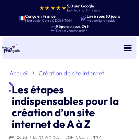
5,0 sur Google
★★★★★
Le mieux noté · 119 avis
Conçu en France
Livré sous 10 jours
Métropole, Corse & DOM-TOM
Mise en ligne rapide
Réponse sous 24 h
Par un vrai conseiller
Accueil
Création de site internet
Les étapes
indispensables pour la
création d’un site
internet de A à Z
Vues :
176
Publié le
21.05.26