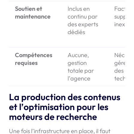
Soutien et
Inclus en
Facturé
maintenance
continu par
supplé
des experts
inexist
dédiés
Compétences
Aucune,
Nécessi
requises
gestion
gérer u
totale par
des ch
l’agence
techni
La production des contenus
et l’optimisation pour les
moteurs de recherche
Une fois l’infrastructure en place, il faut