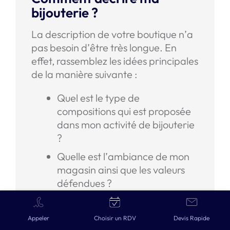
bijouterie ?
La description de votre boutique n’a
pas besoin d’être très longue. En
effet, rassemblez les idées principales
de la manière suivante :
Quel est le type de
compositions qui est proposée
dans mon activité de bijouterie
?
Quelle est l’ambiance de mon
magasin ainsi que les valeurs
défendues ?
Comment mes prix sont-ils
situés par rapport au marché ?
Devis gratuit en 2 min →
Appeler
Choisir un RDV
Devis Rapide