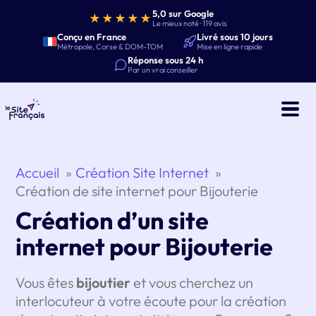
5,0 sur Google
★★★★★
Le mieux noté · 119 avis
Conçu en France
Livré sous 10 jours
Métropole, Corse & DOM-TOM
Mise en ligne rapide
Réponse sous 24 h
Par un vrai conseiller
Accueil
Création Site Internet
Création de site internet pour Bijouterie
Création d’un site
internet pour Bijouterie
Vous êtes
bijoutier
et vous cherchez un
interlocuteur à votre écoute pour la création