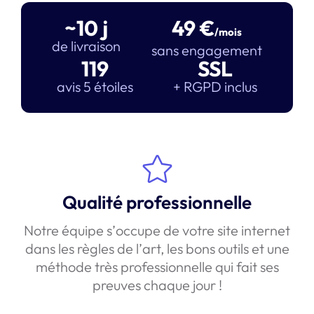
~10 j
49 €
/mois
de livraison
sans engagement
119
SSL
avis 5 étoiles
+ RGPD inclus
Qualité professionnelle
Notre équipe s’occupe de votre site internet
dans les règles de l’art, les bons outils et une
méthode très professionnelle qui fait ses
preuves chaque jour !