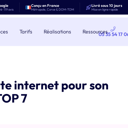
oogle
Conçu en France
Livré sous 10 jours
 · 119 avis
Métropole, Corse & DOM-TOM
Mise en ligne rapide
ices
Tarifs
Réalisations
Ressources
05 35 54 17 0
ite internet pour son
TOP 7