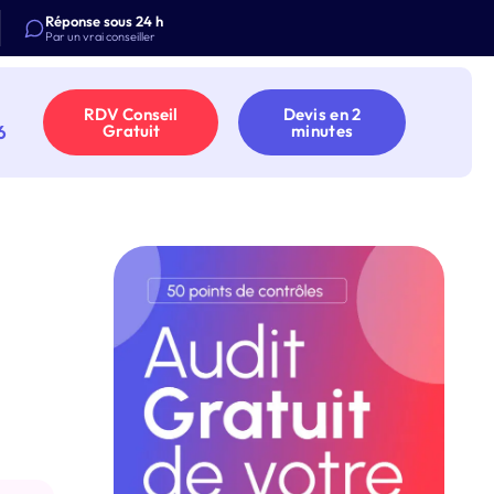
Réponse sous 24 h
Par un vrai conseiller
RDV Conseil
Devis en 2
6
Gratuit
minutes