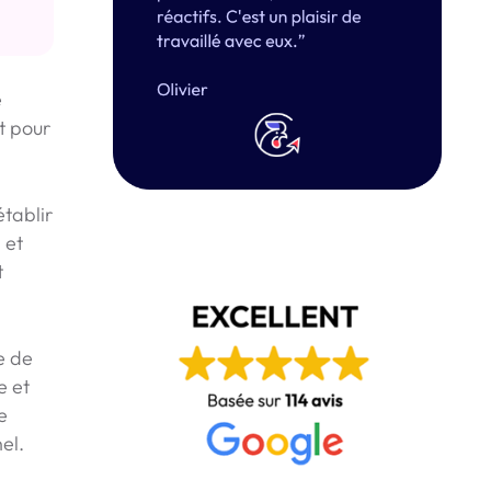
e
et pour
établir
 et
t
e de
e et
e
el.