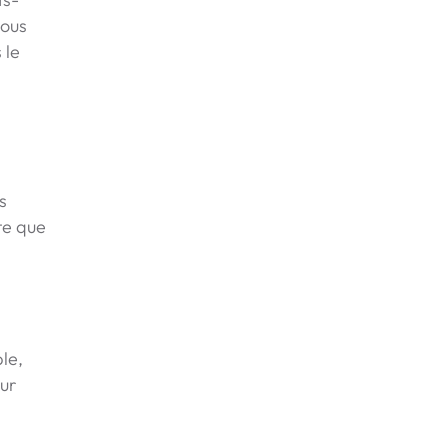
vous
 le
s
te que
le,
our