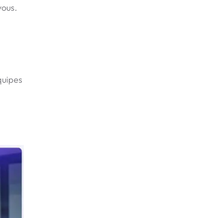
vous.
quipes